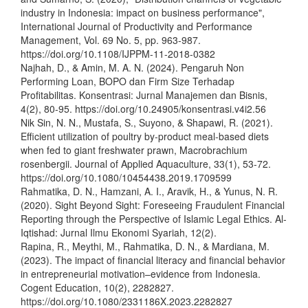
industry in Indonesia: impact on business performance",
International Journal of Productivity and Performance
Management, Vol. 69 No. 5, pp. 963-987.
https://doi.org/10.1108/IJPPM-11-2018-0382
Najhah, D., & Amin, M. A. N. (2024). Pengaruh Non
Performing Loan, BOPO dan Firm Size Terhadap
Profitabilitas. Konsentrasi: Jurnal Manajemen dan Bisnis,
4(2), 80-95. https://doi.org/10.24905/konsentrasi.v4i2.56
Nik Sin, N. N., Mustafa, S., Suyono, & Shapawi, R. (2021).
Efficient utilization of poultry by-product meal-based diets
when fed to giant freshwater prawn, Macrobrachium
rosenbergii. Journal of Applied Aquaculture, 33(1), 53-72.
https://doi.org/10.1080/10454438.2019.1709599
Rahmatika, D. N., Hamzani, A. I., Aravik, H., & Yunus, N. R.
(2020). Sight Beyond Sight: Foreseeing Fraudulent Financial
Reporting through the Perspective of Islamic Legal Ethics. Al-
Iqtishad: Jurnal Ilmu Ekonomi Syariah, 12(2).
Rapina, R., Meythi, M., Rahmatika, D. N., & Mardiana, M.
(2023). The impact of financial literacy and financial behavior
in entrepreneurial motivation–evidence from Indonesia.
Cogent Education, 10(2), 2282827.
https://doi.org/10.1080/2331186X.2023.2282827