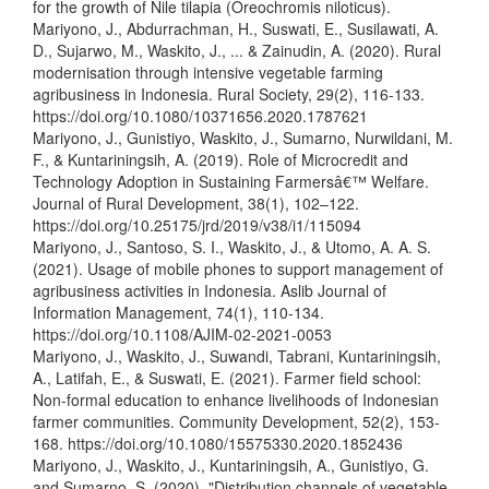
for the growth of Nile tilapia (Oreochromis niloticus).
Mariyono, J., Abdurrachman, H., Suswati, E., Susilawati, A.
D., Sujarwo, M., Waskito, J., ... & Zainudin, A. (2020). Rural
modernisation through intensive vegetable farming
agribusiness in Indonesia. Rural Society, 29(2), 116-133.
https://doi.org/10.1080/10371656.2020.1787621
Mariyono, J., Gunistiyo, Waskito, J., Sumarno, Nurwildani, M.
F., & Kuntariningsih, A. (2019). Role of Microcredit and
Technology Adoption in Sustaining Farmersâ€™ Welfare.
Journal of Rural Development, 38(1), 102–122.
https://doi.org/10.25175/jrd/2019/v38/i1/115094
Mariyono, J., Santoso, S. I., Waskito, J., & Utomo, A. A. S.
(2021). Usage of mobile phones to support management of
agribusiness activities in Indonesia. Aslib Journal of
Information Management, 74(1), 110-134.
https://doi.org/10.1108/AJIM-02-2021-0053
Mariyono, J., Waskito, J., Suwandi, Tabrani, Kuntariningsih,
A., Latifah, E., & Suswati, E. (2021). Farmer field school:
Non-formal education to enhance livelihoods of Indonesian
farmer communities. Community Development, 52(2), 153-
168. https://doi.org/10.1080/15575330.2020.1852436
Mariyono, J., Waskito, J., Kuntariningsih, A., Gunistiyo, G.
and Sumarno, S. (2020), "Distribution channels of vegetable