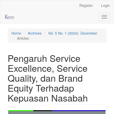
Main
Register
Login
Navigation
Main
Toggl
Content
naviga
Sidebar
Home
Archives
Vol. 5 No. 1 (2024): December
Articles
Pengaruh Service
Excellence, Service
Quality, dan Brand
Equity Terhadap
Kepuasan Nasabah