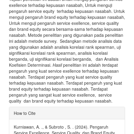
exellence terhadap kepuasan nasabah, Untuk menguji
pengaruh service equity terhadap kepuasan nasabah. Untuk
menguji pengaruh brand equity terhadap kepuasan nasabah,
Untuk menguji pengaruh service exellence, service quality
dan brand equity secara bersama-sama terhadap kepuasan
nasabah. Metode penelitian yang digunakan pada penelitian
ini adalah metode survey. Sedangkan metode analisis data
yang digunakan adalah analisis korelasi rank spearman, uji
signifikansi korelasi rank spearman, analisis korelasi
berganda, uji signifikansi korelasi berganda, dan Analisis
Koefisien Determinasi.
Hasil
penelitian ini adalah
t
erdapat
pengaruh yang kuat service exellence terhadap kepuasan
nasabah
.
Terdapat pengaruh yang kuat service quality
terhadap kepuasan nasabah. Terdapat pengaruh yang kuat
brand equity terhadap kepuasan nasabah. Terdapat
pengaruh yang sangat kuat service exellence, service
quality dan brand equity terhadap kepuasan nasabah.
Article
How to Cite
Details
Kurniawan, A. ., & Subroto , S. . (2024). Pengaruh
Service Excellence, Service Quality, dan Brand Equity