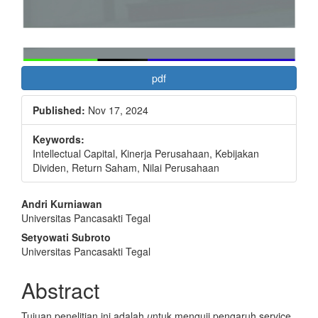
pdf
Published:
Nov 17, 2024
Keywords:
Intellectual Capital, Kinerja Perusahaan, Kebijakan
Dividen, Return Saham, Nilai Perusahaan
Main
Andri Kurniawan
Universitas Pancasakti Tegal
Article
Setyowati Subroto
Content
Universitas Pancasakti Tegal
Abstract
Tujuan penelitian ini adalah
u
ntuk menguji pengaruh service