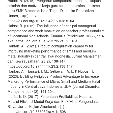
Habibi, B. (2015). Pengaruh kompetensi manajerial kepala
sekolah dan motivasi kerja guru terhadap profesionalisme
guru SMK Bismen di Kota Tegal. Dinamika Pendidikan
Unnes, 10(2), 62726.
https://dx.doi.org/10.15294/dp.v10i2.5104
Habibi, B. (2015). The Influence of principal managerial
competence and work motivation on teacher professionalism
of vocational high schools. Dinamika Pendidikan, 10(2), 119-
124. https://doi.org/10.15294/dp.v10i2.5104
Hanfan, A. (2021). Product configuration capability for
improving marketing performance of small and medium
metal industry in central java-indonesia. Jurnal Manajemen
dan Kewirausahaan, 23(2), 138-147.
https://doi.org/10.9744/jmk.23.2.138-147
Hanfan, A., Hapsari, I. M., Setiawan, A. I., & Nupus, H.
(2023). Building Religious Product Advantage to Increase
Marketing Performance of Micro, Small and Medium Halal
Industry in Central Java-Indonesia. JDM (Jurnal Dinamika
Manajemen), 14(2), 191-204.
Indriasih, D. (2017). Penentuan Profitabilitas Koperasi
Melalui Efisiensi Modal Kerja dan Efektivitas Pengendalian
Biaya. Jurnal Kajian Akuntansi, 1(1).
https://doi.org/10.33603/jka.v1i1.508