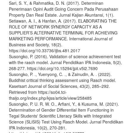
Sari, S. Y., & Rahmatika, D. N. (2017). Determinan
Penerimaan Opini Audit Going Concern Pada Perusahaan
Property Dan Real Estate. Jurnal Kajian Akuntansi, 1(1).
Setiawan, A. I., & Hanfan, A. (2017). ELABORATING THE
ROLE OF NETWORK SYNERGY CAPACITY AS A
SUPPLIER’S ALTERNATIVE TERMINAL FOR ACHIEVING
MARKETING PERFORMANCE. International Journal of
Business and Society, 18(2).
https://doi.org/10.33736/ijbs.481.2017
Susongko, P. (2016). Validation of science achievement test
with the rasch model. Jurnal Pendidikan IPA Indonesia, 5(2),
268-277. https://doi.org/10.15294/jpii.v5i2.7690
Susongko, P. ., Yuenyong, C. ., & Zainudin, A. . (2022).
Buddhist critical thinking assessment using Rasch model.
Kasetsart Journal of Social Sciences, 43(2), 285–292.
Retrieved from https://so04.tci-
thaijo.org/index.php/kjss/article/view/258485
Susongko, P. U. R. W. O., Arfiani, Y., & Kusuma, M. (2021).
Determination of Gender Differential Item Functioning in
Tegal Students' Scientific Literacy Skills with Integrated
Science (SLiSIS) Test Using Rasch Model. Jurnal Pendidikan
IPA Indonesia, 10(2), 270-281.