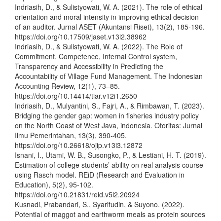
Indriasih, D., & Sulistyowati, W. A. (2021). The role of ethical
orientation and moral intensity in improving ethical decision
of an auditor. Jurnal ASET (Akuntansi Riset), 13(2), 185-196.
https://doi.org/10.17509/jaset.v13i2.38962
Indriasih, D., & Sulistyowati, W. A. (2022). The Role of
Commitment, Competence, Internal Control system,
Transparency and Accessibility in Predicting the
Accountability of Village Fund Management. The Indonesian
Accounting Review, 12(1), 73–85.
https://doi.org/10.14414/tiar.v12i1.2650
Indriasih, D., Mulyantini, S., Fajri, A., & Rimbawan, T. (2023).
Bridging the gender gap: women in fisheries industry policy
on the North Coast of West Java, indonesia. Otoritas: Jurnal
Ilmu Pemerintahan, 13(3), 390-405.
https://doi.org/10.26618/ojip.v13i3.12872
Isnani, I., Utami, W. B., Susongko, P., & Lestiani, H. T. (2019).
Estimation of college students’ ability on real analysis course
using Rasch model. REiD (Research and Evaluation in
Education), 5(2), 95-102.
https://doi.org/10.21831/reid.v5i2.20924
Kusnadi, Prabandari, S., Syarifudin, & Suyono. (2022).
Potential of maggot and earthworm meals as protein sources