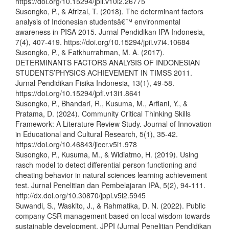
https://doi.org/10.15294/jpii.v10i2.26775
Susongko, P., & Afrizal, T. (2018). The determinant factors
analysis of Indonesian studentsâ€™ environmental
awareness in PISA 2015. Jurnal Pendidikan IPA Indonesia,
7(4), 407-419. https://doi.org/10.15294/jpii.v7i4.10684
Susongko, P., & Fatkhurrahman, M. A. (2017).
DETERMINANTS FACTORS ANALYSIS OF INDONESIAN
STUDENTS’PHYSICS ACHIEVEMENT IN TIMSS 2011.
Jurnal Pendidikan Fisika Indonesia, 13(1), 49-58.
https://doi.org/10.15294/jpfi.v13i1.8641
Susongko, P., Bhandari, R., Kusuma, M., Arfiani, Y., &
Pratama, D. (2024). Community Critical Thinking Skills
Framework: A Literature Review Study. Journal of Innovation
in Educational and Cultural Research, 5(1), 35-42.
https://doi.org/10.46843/jiecr.v5i1.978
Susongko, P., Kusuma, M., & Widiatmo, H. (2019). Using
rasch model to detect differential person functioning and
cheating behavior in natural sciences learning achievement
test. Jurnal Penelitian dan Pembelajaran IPA, 5(2), 94-111.
http://dx.doi.org/10.30870/jppi.v5i2.5945
Suwandi, S., Waskito, J., & Rahmatika, D. N. (2022). Public
company CSR management based on local wisdom towards
sustainable development. JPPI (Jurnal Penelitian Pendidikan