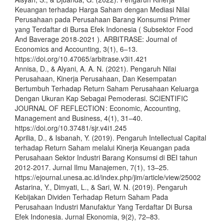
Keuangan terhadap Harga Saham dengan Mediasi Nilai
Perusahaan pada Perusahaan Barang Konsumsi Primer
yang Terdaftar di Bursa Efek Indonesia ( Subsektor Food
And Baverage 2018-2021 ). ARBITRASE: Journal of
Economics and Accounting, 3(1), 6–13.
https://doi.org/10.47065/arbitrase.v3i1.421
Annisa, D., & Alyani, A. A. N. (2021). Pengaruh Nilai
Perusahaan, Kinerja Perusahaan, Dan Kesempatan
Bertumbuh Terhadap Return Saham Perusahaan Keluarga
Dengan Ukuran Kap Sebagai Pemoderasi. SCIENTIFIC
JOURNAL OF REFLECTION : Economic, Accounting,
Management and Business, 4(1), 31–40.
https://doi.org/10.37481/sjr.v4i1.245
Aprilia, D., & Isbanah, Y. (2019). Pengaruh Intellectual Capital
terhadap Return Saham melalui Kinerja Keuangan pada
Perusahaan Sektor Industri Barang Konsumsi di BEI tahun
2012-2017. Jurnal Ilmu Manajemen, 7(1), 13–25.
https://ejournal.unesa.ac.id/index.php/jim/article/view/25002
Astarina, Y., Dimyati, L., & Sari, W. N. (2019). Pengaruh
Kebijakan Dividen Terhadap Return Saham Pada
Perusahaan Industri Manufaktur Yang Terdaftar Di Bursa
Efek Indonesia. Jurnal Ekonomia, 9(2), 72–83.