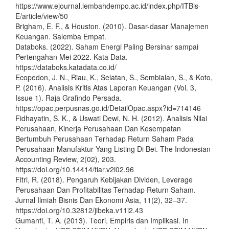
https://www.ejournal.lembahdempo.ac.id/index.php/ITBis-
E/article/view/50
Brigham, E. F., & Houston. (2010). Dasar-dasar Manajemen
Keuangan. Salemba Empat.
Databoks. (2022). Saham Energi Paling Bersinar sampai
Pertengahan Mei 2022. Kata Data.
https://databoks.katadata.co.id/
Ecopedon, J. N., Riau, K., Selatan, S., Sembialan, S., & Koto,
P. (2016). Analisis Kritis Atas Laporan Keuangan (Vol. 3,
Issue 1). Raja Grafindo Persada.
https://opac.perpusnas.go.id/DetailOpac.aspx?id=714146
Fidhayatin, S. K., & Uswati Dewi, N. H. (2012). Analisis Nilai
Perusahaan, Kinerja Perusahaan Dan Kesempatan
Bertumbuh Perusahaan Terhadap Return Saham Pada
Perusahaan Manufaktur Yang Listing Di Bei. The Indonesian
Accounting Review, 2(02), 203.
https://doi.org/10.14414/tiar.v2i02.96
Fitri, R. (2018). Pengaruh Kebijakan Dividen, Leverage
Perusahaan Dan Profitabilitas Terhadap Return Saham.
Jurnal Ilmiah Bisnis Dan Ekonomi Asia, 11(2), 32–37.
https://doi.org/10.32812/jibeka.v11i2.43
Gumanti, T. A. (2013). Teori, Empiris dan Implikasi. In