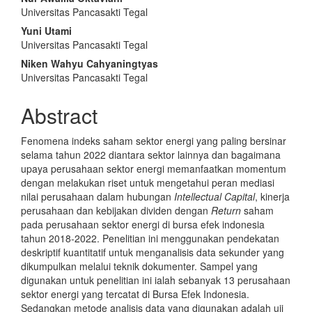
Main
Universitas Pancasakti Tegal
Article
Yuni Utami
Content
Universitas Pancasakti Tegal
Niken Wahyu Cahyaningtyas
Universitas Pancasakti Tegal
Abstract
Fenomena indeks saham sektor energi yang paling ber
si
nar
selama tahun 2022 diantara sektor lainnya dan bagai
ma
na
upaya perusahaan sektor energi memanfaatkan momen
tum
dengan melakukan riset untuk mengetahui peran mediasi
nilai perusahaan dalam hubungan
Intellectual Capital
, kiner
ja
perusahaan dan kebijakan dividen dengan
Return
saham
pada perusahaan sektor energi di bursa efek indonesia
tahun 2018-2022. Penelitian ini menggunakan pendekatan
deskrip
tif kuantitatif untuk menganalisis data sekunder yang
dikum
pulkan melalui teknik dokumenter. Sampel yang
digunakan untuk penelitian ini ialah sebanyak 13 perusahaan
sektor energi yang tercatat di Bursa Efek Indonesia.
Sedangkan metode analisis data yang digunakan adalah uji