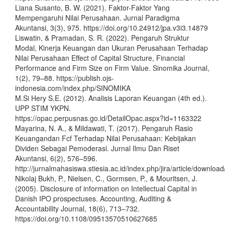
Liana Susanto, B. W. (2021). Faktor-Faktor Yang
Mempengaruhi Nilai Perusahaan. Jurnal Paradigma
Akuntansi, 3(3), 975. https://doi.org/10.24912/jpa.v3i3.14879
Liswatin, & Pramadan, S. R. (2022). Pengaruh Struktur
Modal, Kinerja Keuangan dan Ukuran Perusahaan Terhadap
Nilai Perusahaan Effect of Capital Structure, Financial
Performance and Firm Size on Firm Value. Sinomika Journal,
1(2), 79–88. https://publish.ojs-
indonesia.com/index.php/SINOMIKA
M.Si Hery S.E. (2012). Analisis Laporan Keuangan (4th ed.).
UPP STIM YKPN.
https://opac.perpusnas.go.id/DetailOpac.aspx?id=1163322
Mayarina, N. A., & Mildawati, T. (2017). Pengaruh Rasio
Keuangandan Fcf Terhadap Nilai Perusahaan: Kebijakan
Dividen Sebagai Pemoderasi. Jurnal Ilmu Dan Riset
Akuntansi, 6(2), 576–596.
http://jurnalmahasiswa.stiesia.ac.id/index.php/jira/article/downloa
Nikolaj Bukh, P., Nielsen, C., Gormsen, P., & Mouritsen, J.
(2005). Disclosure of information on Intellectual Capital in
Danish IPO prospectuses. Accounting, Auditing &
Accountability Journal, 18(6), 713–732.
https://doi.org/10.1108/09513570510627685