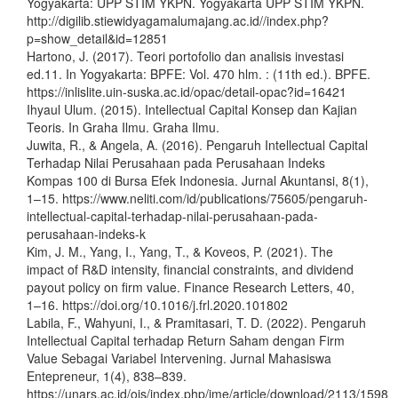
Yogyakarta: UPP STIM YKPN. Yogyakarta UPP STIM YKPN.
http://digilib.stiewidyagamalumajang.ac.id//index.php?
p=show_detail&id=12851
Hartono, J. (2017). Teori portofolio dan analisis investasi
ed.11. In Yogyakarta: BPFE: Vol. 470 hlm. : (11th ed.). BPFE.
https://inlislite.uin-suska.ac.id/opac/detail-opac?id=16421
Ihyaul Ulum. (2015). Intellectual Capital Konsep dan Kajian
Teoris. In Graha Ilmu. Graha Ilmu.
Juwita, R., & Angela, A. (2016). Pengaruh Intellectual Capital
Terhadap Nilai Perusahaan pada Perusahaan Indeks
Kompas 100 di Bursa Efek Indonesia. Jurnal Akuntansi, 8(1),
1–15. https://www.neliti.com/id/publications/75605/pengaruh-
intellectual-capital-terhadap-nilai-perusahaan-pada-
perusahaan-indeks-k
Kim, J. M., Yang, I., Yang, T., & Koveos, P. (2021). The
impact of R&D intensity, financial constraints, and dividend
payout policy on firm value. Finance Research Letters, 40,
1–16. https://doi.org/10.1016/j.frl.2020.101802
Labila, F., Wahyuni, I., & Pramitasari, T. D. (2022). Pengaruh
Intellectual Capital terhadap Return Saham dengan Firm
Value Sebagai Variabel Intervening. Jurnal Mahasiswa
Entepreneur, 1(4), 838–839.
https://unars.ac.id/ojs/index.php/jme/article/download/2113/1598