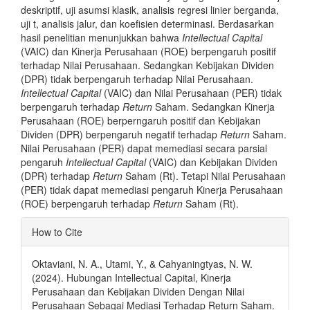
deskriptif, uji asumsi klasik, analisis regresi linier berganda,
uji t, analisis jalur, dan koefisien determinasi. Berdasarkan
hasil penelitian menunjukkan bahwa
Intellec
tu
al Capital
(VAIC) dan Kinerja Perusahaan (ROE) berpe
ng
a
ruh positif
terhadap Nilai Peru
sa
haan. Sedangkan Kebijakan Dividen
(DPR) tidak ber
pe
nga
r
uh terhadap Nilai Perusahaan.
Intellectual Capital
(VAIC) dan Nilai Perusahaan (PER) tidak
berpengaruh terha
dap
Return
Saham. Sedangkan Kiner
ja
Perusahaan (ROE) ber
perngaruh positif dan Kebijakan
Dividen (DPR) ber
pengaruh negatif terhadap
Return
Saham.
Nilai Perusahaan (PER) dapat memediasi secara parsial
pengaruh
Intellectual Capital
(VAIC) dan Kebijakan Dividen
(DPR) terhadap
Return
Saham (Rt). Tetapi Nilai Perusahaan
(PER) tidak dapat memediasi pengaruh Kinerja Perusahaan
(ROE) ber
pe
ngaruh terhadap
Return
Saham (Rt).
Article
How to Cite
Details
Oktaviani, N. A., Utami, Y., & Cahyaningtyas, N. W.
(2024). Hubungan Intellectual Capital, Kinerja
Perusahaan dan Kebijakan Dividen Dengan Nilai
Perusahaan Sebagai Mediasi Terhadap Return Saham.