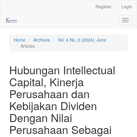
Main
Register
Login
Navigation
Main
Toggl
Content
naviga
Sidebar
Home
Archives
Vol. 4 No. 2 (2024): June
Articles
Hubungan Intellectual
Capital, Kinerja
Perusahaan dan
Kebijakan Dividen
Dengan Nilai
Perusahaan Sebagai