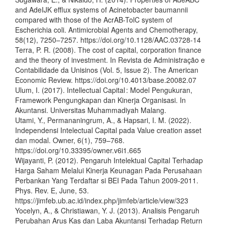
and AdeIJK efflux systems of Acinetobacter baumannii
compared with those of the AcrAB-TolC system of
Escherichia coli. Antimicrobial Agents and Chemotherapy,
58(12), 7250–7257. https://doi.org/10.1128/AAC.03728-14
Terra, P. R. (2008). The cost of capital, corporation finance
and the theory of investment. In Revista de Administração e
Contabilidade da Unisinos (Vol. 5, Issue 2). The American
Economic Review. https://doi.org/10.4013/base.20082.07
Ulum, I. (2017). Intellectual Capital : Model Pengukuran,
Framework Pengungkapan dan Kinerja Organisasi. In
Akuntansi. Universitas Muhammadiyah Malang.
Utami, Y., Permananingrum, A., & Hapsari, I. M. (2022).
Independensi Intelectual Capital pada Value creation asset
dan modal. Owner, 6(1), 759–768.
https://doi.org/10.33395/owner.v6i1.665
Wijayanti, P. (2012). Pengaruh Intelektual Capital Terhadap
Harga Saham Melalui Kinerja Keunagan Pada Perusahaan
Perbankan Yang Terdaftar si BEI Pada Tahun 2009-2011.
Phys. Rev. E, June, 53.
https://jimfeb.ub.ac.id/index.php/jimfeb/article/view/323
Yocelyn, A., & Christiawan, Y. J. (2013). Analisis Pengaruh
Perubahan Arus Kas dan Laba Akuntansi Terhadap Return