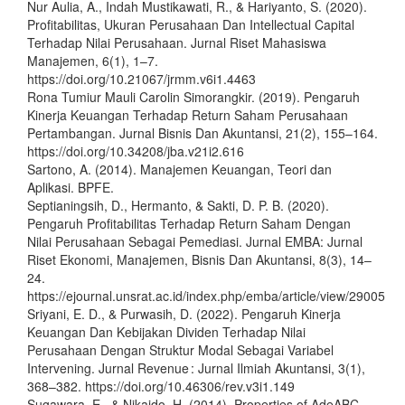
Nur Aulia, A., Indah Mustikawati, R., & Hariyanto, S. (2020).
Profitabilitas, Ukuran Perusahaan Dan Intellectual Capital
Terhadap Nilai Perusahaan. Jurnal Riset Mahasiswa
Manajemen, 6(1), 1–7.
https://doi.org/10.21067/jrmm.v6i1.4463
Rona Tumiur Mauli Carolin Simorangkir. (2019). Pengaruh
Kinerja Keuangan Terhadap Return Saham Perusahaan
Pertambangan. Jurnal Bisnis Dan Akuntansi, 21(2), 155–164.
https://doi.org/10.34208/jba.v21i2.616
Sartono, A. (2014). Manajemen Keuangan, Teori dan
Aplikasi. BPFE.
Septianingsih, D., Hermanto, & Sakti, D. P. B. (2020).
Pengaruh Profitabilitas Terhadap Return Saham Dengan
Nilai Perusahaan Sebagai Pemediasi. Jurnal EMBA: Jurnal
Riset Ekonomi, Manajemen, Bisnis Dan Akuntansi, 8(3), 14–
24.
https://ejournal.unsrat.ac.id/index.php/emba/article/view/29005
Sriyani, E. D., & Purwasih, D. (2022). Pengaruh Kinerja
Keuangan Dan Kebijakan Dividen Terhadap Nilai
Perusahaan Dengan Struktur Modal Sebagai Variabel
Intervening. Jurnal Revenue : Jurnal Ilmiah Akuntansi, 3(1),
368–382. https://doi.org/10.46306/rev.v3i1.149
Sugawara, E., & Nikaido, H. (2014). Properties of AdeABC